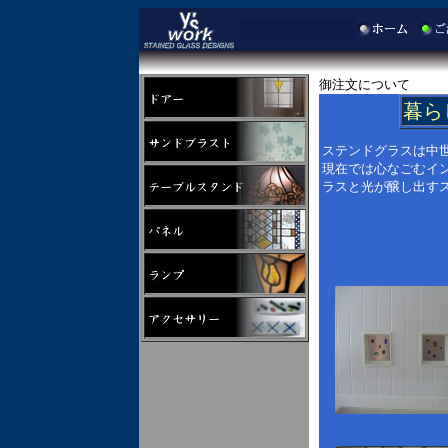
御注文について
暮ら
ステンドグラスは中
現在では心なごむイ
ラスと光が醸し出す