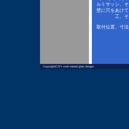
ルミサッシ、そ
壁に穴をあけて
工、そ
取付位置、寸法
Copyright(C)Y's work stained glass designs